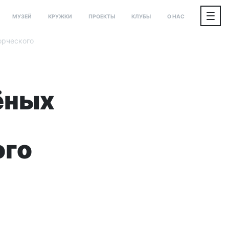
МУЗЕЙ
КРУЖКИ
ПРОЕКТЫ
КЛУБЫ
О НАС
орческого
ёных
ого