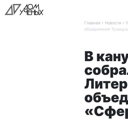
›
›
Главная
Новости
В
объединения Троицка
В кан
собра
Литер
объед
«Сфе