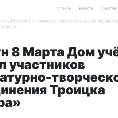
ГЛАВНАЯ
НОВОСТИ
СОБЫТИЯ
 канун 8 Марта Дом учёных собрал участников Литературно-тв
 «Сфера»
ун 8 Марта Дом уч
л участников
атурно-творческ
инения Троицка
ра»