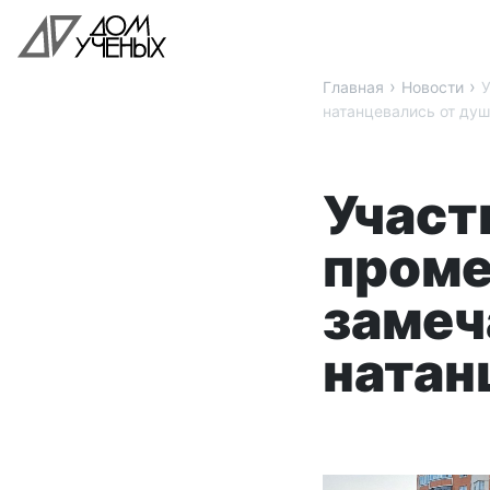
›
›
Главная
Новости
У
натанцевались от ду
Участ
проме
замеч
натан