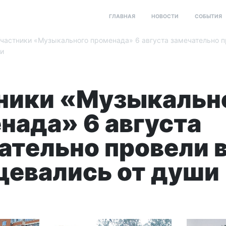
ГЛАВНАЯ
НОВОСТИ
СОБЫТИЯ
частники «Музыкального променада» 6 августа замечательно п
ши
ники «Музыкальн
нада» 6 августа
ательно провели 
цевались от души