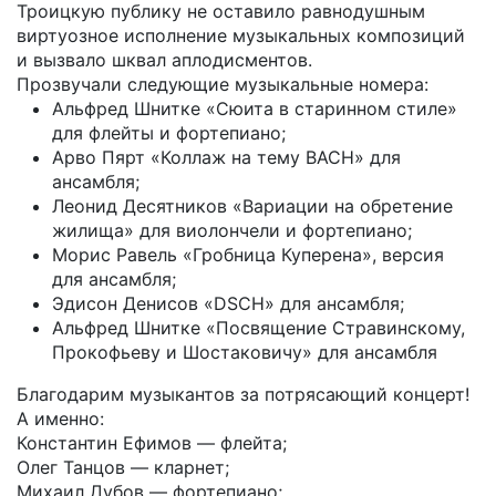
Троицкую публику не оставило равнодушным
виртуозное исполнение музыкальных композиций
и вызвало шквал аплодисментов.
Прозвучали следующие музыкальные номера:
Альфред Шнитке «Сюита в старинном стиле»
для флейты и фортепиано;
Арво Пярт «Коллаж на тему ВАСН» для
ансамбля;
Леонид Десятников «Вариации на обретение
жилища» для виолончели и фортепиано;
Морис Равель «Гробница Куперена», версия
для ансамбля;
Эдисон Денисов «DSCH» для ансамбля;
Альфред Шнитке «Посвящение Стравинскому,
Прокофьеву и Шостаковичу» для ансамбля
Благодарим музыкантов за потрясающий концерт!
А именно:
Константин Ефимов — флейта;
Олег Танцов — кларнет;
Михаил Дубов — фортепиано;