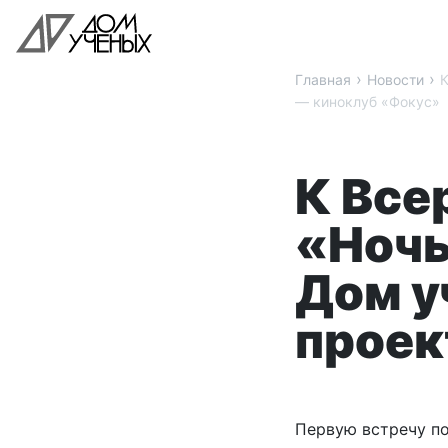
›
›
Главная
Новости
К
— киноклуб «Фокус»
К Все
«Ночь
Дом у
проек
Первую встречу п