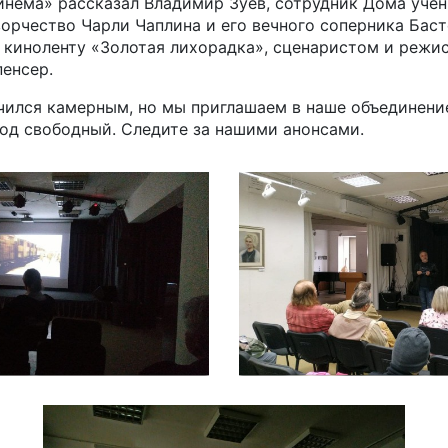
инема» рассказал Владимир Зуев, сотрудник Дома учён
ворчество Чарли Чаплина и его вечного соперника Баст
 киноленту «Золотая лихорадка», сценаристом и режи
пенсер.
чился камерным, но мы приглашаем в наше объединени
од свободный. Следите за нашими анонсами.