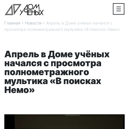
›
›
Главная
Новости
Апрель в Доме учёных начался с
просмотра полнометражного мультика «В поисках Немо»
Апрель в Доме учёных
начался с просмотра
полнометражного
мультика «В поисках
Немо»