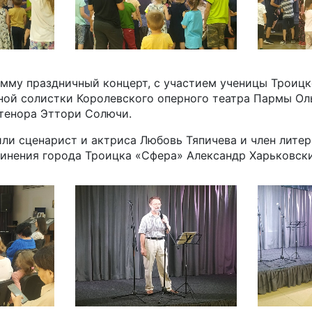
амму праздничный концерт, с участием ученицы Трои
ной солистки Королевского оперного театра Пармы Ол
тенора Эттори Солючи.
и сценарист и актриса Любовь Тяпичева и член литер
инения города Троицка «Сфера» Александр Харьковск