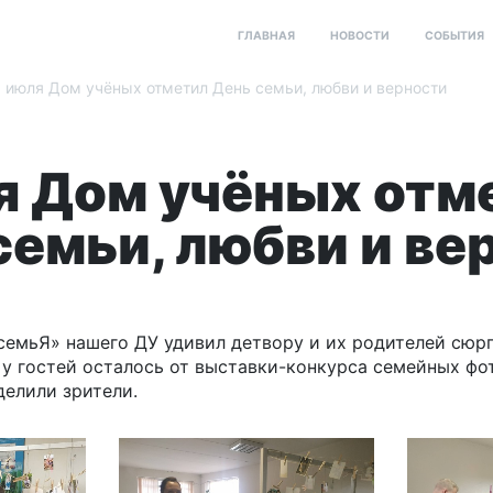
ГЛАВНАЯ
НОВОСТИ
СОБЫТИЯ
 июля Дом учёных отметил День семьи, любви и верности
я Дом учёных отм
семьи, любви и ве
семьЯ» нашего ДУ удивил детвору и их родителей сюр
 у гостей осталось от выставки-конкурса семейных фо
елили зрители.