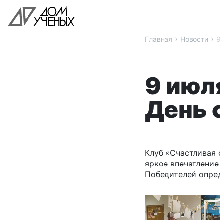
›
›
Главная
Новости
9
9 июл
День 
Клуб «Счастливая 
яркое впечатление
Победителей опред