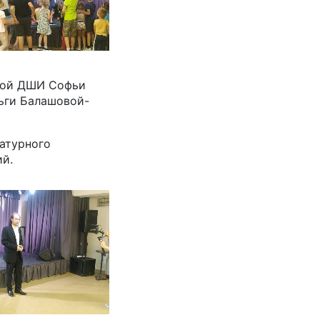
цкой ДШИ Софьи
ьги Балашовой-
атурного
ий.