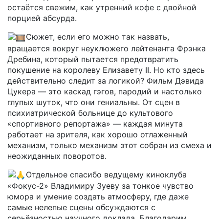
остаётся свежим, как утренний кофе с двойной
порцией абсурда.
Сюжет, если его можно так назвать,
вращается вокруг неуклюжего лейтенанта Фрэнка
Дребина, который пытается предотвратить
покушение на королеву Елизавету II. Но кто здесь
действительно следит за логикой? Фильм Дэвида
Цукера — это каскад гэгов, пародий и настолько
глупых шуток, что они гениальны. От сцен в
психиатрической больнице до культового
«спортивного репортажа» — каждая минута
работает на зрителя, как хорошо отлаженный
механизм, только механизм этот собран из смеха и
неожиданных поворотов.
Отдельное спасибо ведущему киноклуба
«Фокус-2» Владимиру Зуеву за тонкое чувство
юмора и умение создать атмосферу, где даже
самые нелепые сцены обсуждаются с
серьёзностью научного доклада. Благодарим