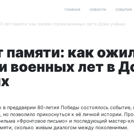
ГЛАВНАЯ
НОВОСТИ
СОБЫТИЯ
0 лет памяти: как ожили строки военных лет в Доме учёных
т памяти: как ожи
и военных лет в 
ых
х в преддверии 80-летия Победы состоялось событие, 
, но позволило прикоснуться к её личной истории. Пр
фильма «Фронтовое письмо» и последующий мастер-кла
амяти, сколько живым диалогом между поколениями.