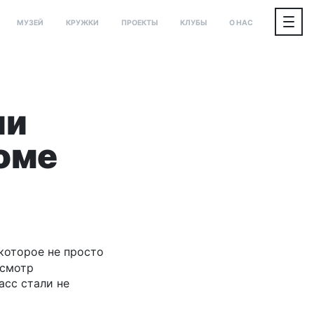
МУЗЕЙ
КРУЖКИ
ПРОЕКТЫ
КЛУБЫ
О НАС
ли
Доме
которое не просто
осмотр
сс стали не