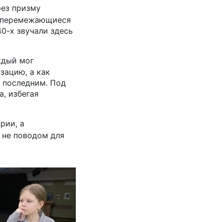
рез призму
, перемежающиеся
40-х звучали здесь
ждый мог
зацию, а как
ь последним. Под
, избегая
рии, а
я не поводом для