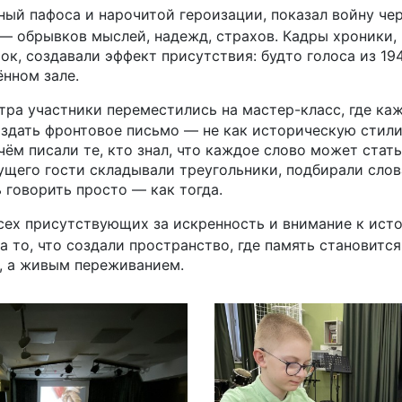
ный пафоса и нарочитой героизации, показал войну че
 — обрывков мыслей, надежд, страхов. Кадры хроники
ок, создавали эффект присутствия: будто голоса из 19
ённом зале.
тра участники переместились на мастер-класс, где ка
здать фронтовое письмо — не как историческую стили
 чём писали те, кто знал, что каждое слово может стат
щего гости складывали треугольники, подбирали слова
ь говорить просто — как тогда.
сех присутствующих за искренность и внимание к исто
а то, что создали пространство, где память становитс
, а живым переживанием.