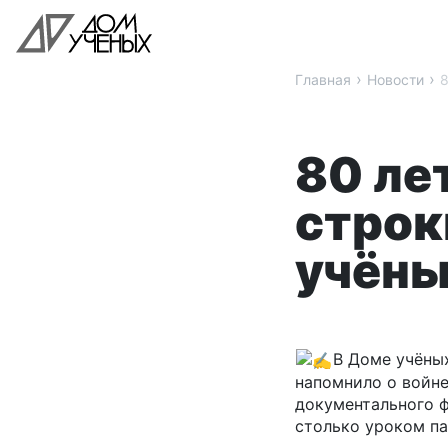
›
›
Главная
Новости
8
80 ле
строк
учён
В Доме учёны
напомнило о войне
документального 
столько уроком п