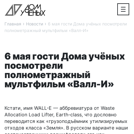
›
›
Главная
Новости
6 мая гости Дома учёных посмотрели
полнометражный мультфильм «Валл-И»
6 мая гости Дома учёных
посмотрели
полнометражный
мультфильм «Валл-И»
Кстати, имя WALL-E — аббревиатура от Waste
Allocation Load Lifter, Earth-class, что дословно
переводится как «грузоподъёмник утилизируемых
отходов класса «Земля». В русском варианте наши