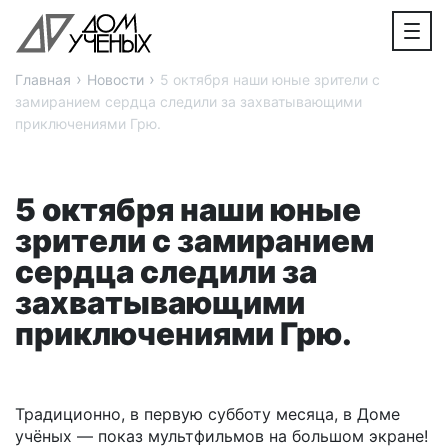
›
›
Главная
Новости
5 октября наши юные зрители с
замиранием сердца следили за захватывающими
приключениями Грю.
5 октября наши юные
зрители с замиранием
сердца следили за
захватывающими
приключениями Грю.
Традиционно, в первую субботу месяца, в Доме
учёных — показ мультфильмов на большом экране!