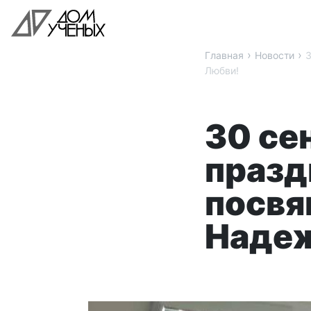
›
›
Главная
Новости
3
Любви!
30 се
празд
посвя
Надеж