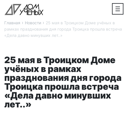
›
›
Главная
Новости
25 мая в Троицком Доме учёных в
рамках празднования дня города Троицка прошла встреча
«Дела давно минувших лет..»
25 мая в Троицком Доме
учёных в рамках
празднования дня города
Троицка прошла встреча
«Дела давно минувших
лет..»