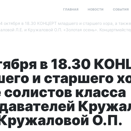
ГЛАВНАЯ
НОВОСТИ
СОБЫТИЯ
4 октября в 18.30 КОНЦЕРТ младшего и старшего хора, а также
ловой Л.Е. и Кружаловой О.П. «Золотая осень». Концертмейстер
тября в 18.30 КО
его и старшего хо
 солистов класса
давателей Кружа
и Кружаловой О.П.