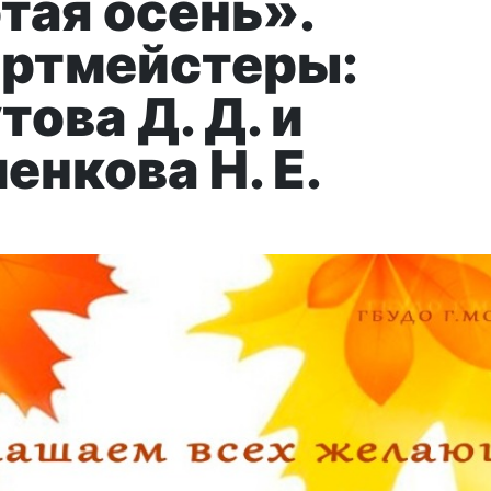
тая осень».
ртмейстеры:
ова Д. Д. и
енкова Н. Е.