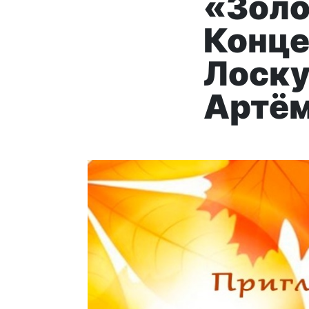
«Золо
Конце
Лоскут
Артём