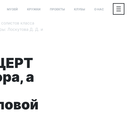
МУЗЕЙ
КРУЖКИ
ПРОЕКТЫ
КЛУБЫ
О НАС
 солистов класса
ы: Лоскутова Д. Д. и
НЦЕРТ
ра, а
ловой