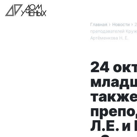
›
›
Главная
Новости
2
преподавателей Кружа
Артёменкова Н. Е.
24 ок
младш
также
препо
Л.Е. 