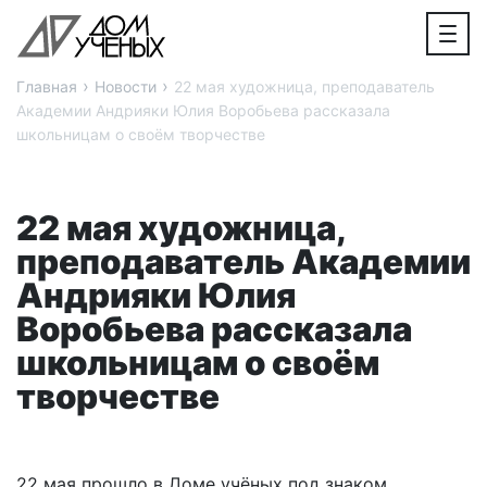
›
›
Главная
Новости
22 мая художница, преподаватель
Академии Андрияки Юлия Воробьева рассказала
школьницам о своём творчестве
22 мая художница,
преподаватель Академии
Андрияки Юлия
Воробьева рассказала
школьницам о своём
творчестве
22 мая прошло в Доме учёных под знаком