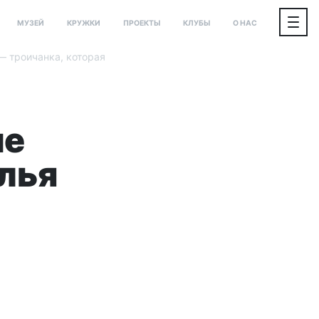
МУЗЕЙ
КРУЖКИ
ПРОЕКТЫ
КЛУБЫ
О НАС
— троичанка, которая
ме
лья