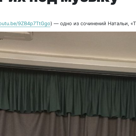
youtu.be/9ZB4p7TtGgo
) — одно из сочинений Натальи, «