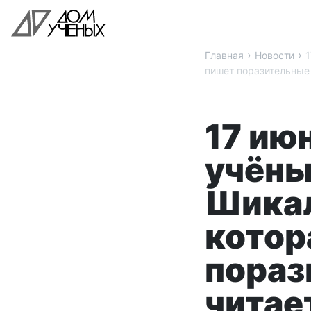
›
›
Главная
Новости
1
пишет поразительные 
17 ию
учёны
Шикал
котор
пораз
читае