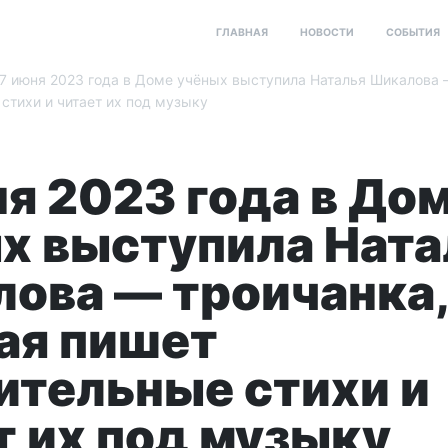
ГЛАВНАЯ
НОВОСТИ
СОБЫТИЯ
7 июня 2023 года в Доме учёных выступила Наталья Шикалова 
стихи и читает их под музыку
ня 2023 года в До
х выступила Ната
ова — троичанка,
ая пишет
ительные стихи и
т их под музыку