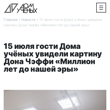
›
›
Главная
Новости
15 июля гости Дома учёных увидели
картину Дона Чэффи «Миллион лет до нашей эры»
15 июля гости Дома
учёных увидели картину
Дона Чэффи «Миллион
лет до нашей эры»