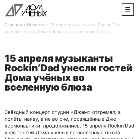
›
›
Главная
Новости
15 апреля музыканты Rockin’Dad
унесли гостей Дома учёных во вселенную блюза
15 апреля музыканты
Rockin’Dad унесли гостей
Дома учёных во
вселенную блюза
Звёздный концерт студии «Джем» отгремел, а
полёты наяву, а не во сне, посвящённые Дню
космонавтики, продолжились. 15 апреля Rockin’Dad
унёс гостей Дома учёных во вселенную блюза.