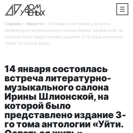
›
›
Главная
Новости
14 января состоялась встреча
литературно-музыкального салона Ирины Шлионской, на
которой было представлено издание 3-го тома антологии
«Уйти. Остаться жить».
14 января состоялась
встреча литературно-
музыкального салона
Ирины Шлионской, на
которой было
представлено издание 3-
го тома антологии «Уйти.