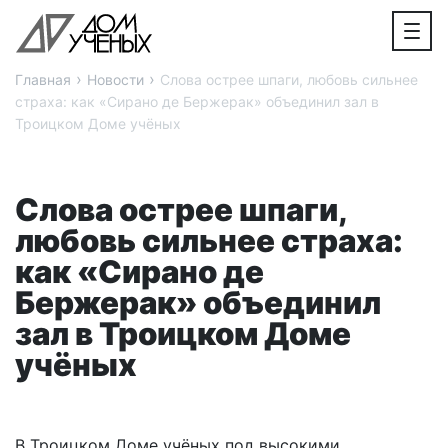
›
›
Главная
Новости
Слова острее шпаги, любовь сильнее
страха: как «Сирано де Бержерак» объединил зал в
Троицком Доме учёных
Слова острее шпаги,
любовь сильнее страха:
как «Сирано де
Бержерак» объединил
зал в Троицком Доме
учёных
В Троицком Доме учёных под высокими