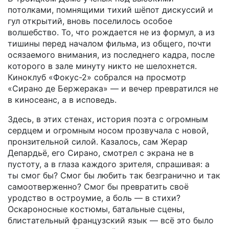
потолками, помнящими тихий шёпот дискуссий и
гул открытий, вновь поселилось особое
волшебство. То, что рождается не из формул, а из
тишины перед началом фильма, из общего, почти
осязаемого внимания, из последнего кадра, после
которого в зале минуту никто не шелохнется.
Киноклуб «Фокус-2» собрался на просмотр
«Сирано де Бержерака» — и вечер превратился не
в киносеанс, а в исповедь.
Здесь, в этих стенах, история поэта с огромным
сердцем и огромным носом прозвучала с новой,
пронзительной силой. Казалось, сам Жерар
Депардьё, его Сирано, смотрел с экрана не в
пустоту, а в глаза каждого зрителя, спрашивая: а
ты смог бы? Смог бы любить так безгранично и так
самоотверженно? Смог бы превратить своё
уродство в остроумие, а боль — в стихи?
Оскароносные костюмы, батальные сцены,
блистательный французский язык — всё это было