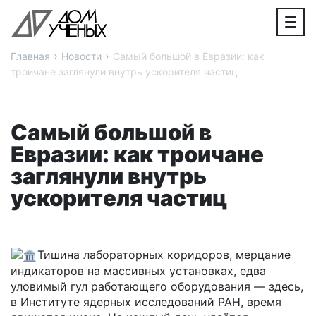
›
›
Главная
Новости
Самый большой в Евразии: как
троичане заглянули внутрь ускорителя частиц
Самый большой в
Евразии: как троичане
заглянули внутрь
ускорителя частиц
Тишина лабораторных коридоров, мерцание
индикаторов на массивных установках, едва
уловимый гул работающего оборудования — здесь,
в Институте ядерных исследований РАН, время