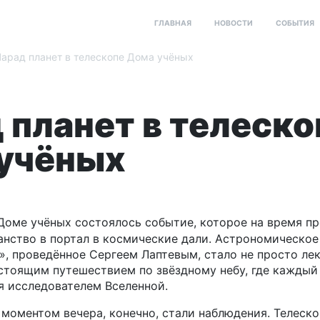
ГЛАВНАЯ
НОВОСТИ
СОБЫТИЯ
арад планет в телескопе Дома учёных
 планет в телеско
учёных
 Доме учёных состоялось событие, которое на время п
нство в портал в космические дали. Астрономическо
», проведённое Сергеем Лаптевым, стало не просто ле
стоящим путешествием по звёздному небу, где каждый
я исследователем Вселенной.
моментом вечера, конечно, стали наблюдения. Телеско