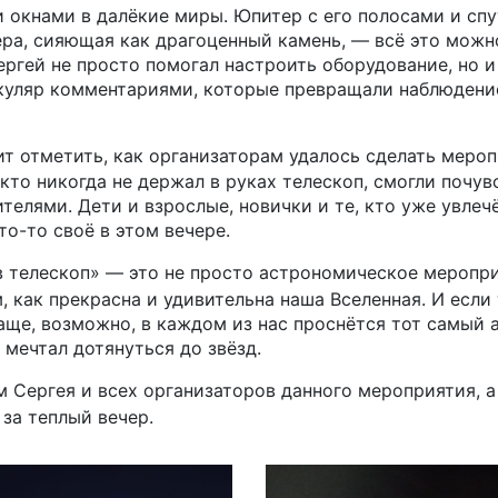
и окнами в далёкие миры. Юпитер с его полосами и спу
ера, сияющая как драгоценный камень, — всё это можн
ергей не просто помогал настроить оборудование, но 
куляр комментариями, которые превращали наблюдение
ит отметить, как организаторам удалось сделать меро
 кто никогда не держал в руках телескоп, смогли почув
елями. Дети и взрослые, новички и те, кто уже увлеч
о-то своё в этом вечере.
в телескоп» — это не просто астрономическое меропри
, как прекрасна и удивительна наша Вселенная. И если
аще, возможно, в каждом из нас проснётся тот самый 
 мечтал дотянуться до звёзд.
 Сергея и всех организаторов данного мероприятия, а 
за теплый вечер.