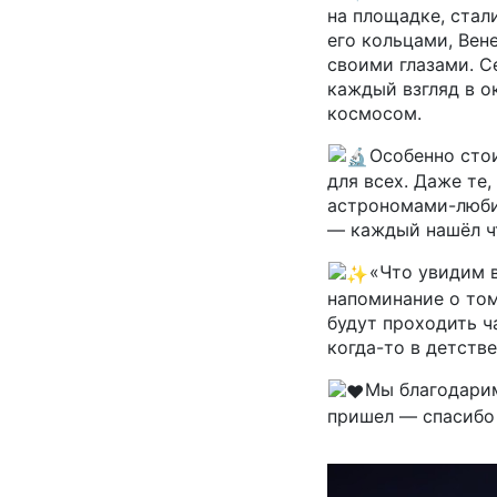
на площадке, стал
его кольцами, Вен
своими глазами. С
каждый взгляд в о
космосом.
Особенно сто
для всех. Даже те,
астрономами-любит
— каждый нашёл чт
«Что увидим 
напоминание о том
будут проходить ч
когда-то в детстве
Мы благодарим
пришел — спасибо 