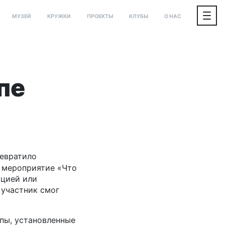
МУЗЕЙ
КРУЖКИ
ПРОЕКТЫ
КЛУБЫ
О НАС
пе
ревратило
е мероприятие «Что
кцией или
 участник смог
пы, установленные