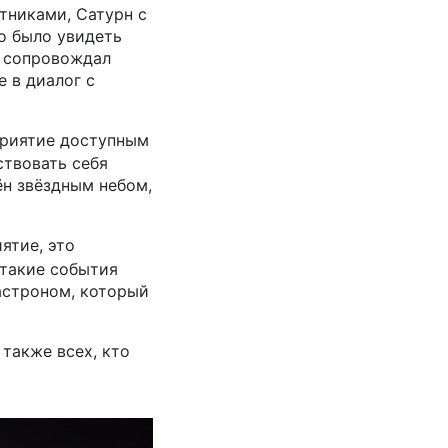
тниками, Сатурн с
о было увидеть
и сопровождал
 в диалог с
приятие доступным
ствовать себя
ён звёздным небом,
ятие, это
 такие события
астроном, который
также всех, кто