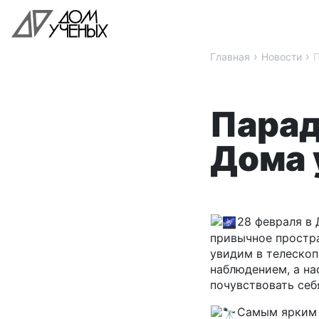
›
›
Главная
Новости
П
Парад
Дома 
28 февраля в
привычное простра
увидим в телескоп
наблюдением, а на
почувствовать себ
Самым ярким 