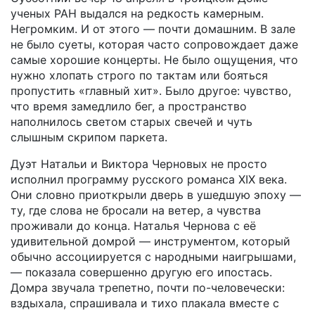
ученых РАН выдался на редкость камерным.
Негромким. И от этого — почти домашним. В зале
не было суеты, которая часто сопровождает даже
самые хорошие концерты. Не было ощущения, что
нужно хлопать строго по тактам или бояться
пропустить «главный хит». Было другое: чувство,
что время замедлило бег, а пространство
наполнилось светом старых свечей и чуть
слышным скрипом паркета.
Дуэт Натальи и Виктора Черновых не просто
исполнил программу русского романса XIX века.
Они словно приоткрыли дверь в ушедшую эпоху —
ту, где слова не бросали на ветер, а чувства
проживали до конца. Наталья Чернова с её
удивительной домрой — инструментом, который
обычно ассоциируется с народными наигрышами,
— показала совершенно другую его ипостась.
Домра звучала трепетно, почти по-человечески:
вздыхала, спрашивала и тихо плакала вместе с