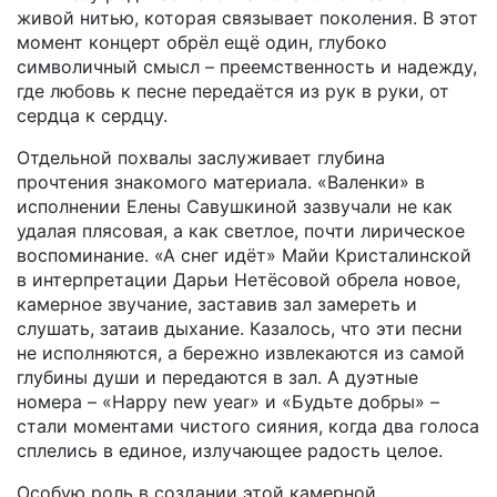
живой нитью, которая связывает поколения. В этот
момент концерт обрёл ещё один, глубоко
символичный смысл – преемственность и надежду,
где любовь к песне передаётся из рук в руки, от
сердца к сердцу.
Отдельной похвалы заслуживает глубина
прочтения знакомого материала. «Валенки» в
исполнении Елены Савушкиной зазвучали не как
удалая плясовая, а как светлое, почти лирическое
воспоминание. «А снег идёт» Майи Кристалинской
в интерпретации Дарьи Нетёсовой обрела новое,
камерное звучание, заставив зал замереть и
слушать, затаив дыхание. Казалось, что эти песни
не исполняются, а бережно извлекаются из самой
глубины души и передаются в зал. А дуэтные
номера – «Happy new year» и «Будьте добры» –
стали моментами чистого сияния, когда два голоса
сплелись в единое, излучающее радость целое.
Особую роль в создании этой камерной,