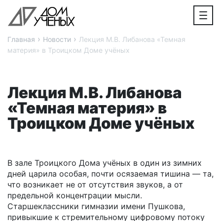
›
›
Главная
Новости
Лекция М.В. Либанова «Темная
материя» в Троицком Доме учёных
Лекция М.В. Либанова
«Темная материя» в
Троицком Доме учёных
В зале Троицкого Дома учёных в один из зимних
дней царила особая, почти осязаемая тишина — та,
что возникает не от отсутствия звуков, а от
предельной концентрации мысли.
Старшеклассники гимназии имени Пушкова,
привыкшие к стремительному цифровому потоку