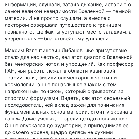
информации, слушали, затаив дыхание, историю о
самой великой невидимости Вселенной — темной
материи. И не просто слушали, а вместе с
лектором совершали путешествие к границам
познанного, где факты уступают место загадкам, а
уверенность — благоговейному удивлению.
Максим Валентинович Либанов, чье присутствие
стало для нас честью, вел этот диалог с Вселенной
без менторских ноток и упрощений. Как профессор
РАН, чьи работы лежат в области квантовой
теории поля, физики элементарных частиц и
космологии, он не понаслышке знаком с тем
напряженным поиском, который скрывается за
строгими формулами. Видеть, как этот серьезный
исследователь, чей вклад важен для понимания
фундаментальных основ материи, стоит у экрана в
нашем Доме учёных, — зрелище вдохновляющее.
Он не опускался до аудитории, а приподнимал ее
до своего уровня, щедро делясь не сухими
выводами, а живой тканью научного поиска, где