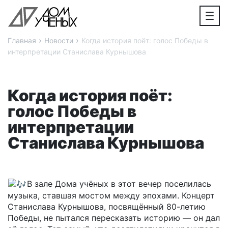
›
›
Главная
Новости
Когда история поёт: голос Победы в
интерпретации Станислава Курнышова
Когда история поёт:
голос Победы в
интерпретации
Станислава Курнышова
В зале Дома учёных в этот вечер поселилась
музыка, ставшая мостом между эпохами. Концерт
Станислава Курнышова, посвящённый 80-летию
Победы, не пытался пересказать историю — он дал