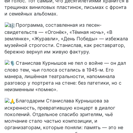
ей голос. Тот самый, что десятилетиями хранится в
трещинах виниловых пластинок, письмах с фронта
и семейных альбомах.
Программа, составленная из песен-
свидетельств — «Огонёк», «Тёмная ночь», «В
землянке», «Журавли», «День Победы» — избежала
музейной строгости. Станислав, как реставратор,
бережно вернул им живую фактуру.
Станислав Курнышов не пел о войне — он дал
слово тем, чьи голоса остались в 1945-м. Его
манера, лишённая театральности, напоминала
разговор у портрета на стене: без патетики, но с
неизменным «помню».
Благодарим Станислава Курнышова за
искренность, превратившую концерт в диалог
поколений. Отдельное спасибо зрителям, чьё
молчание стало частью композиции, и
организаторам, которые поняли: память — это не