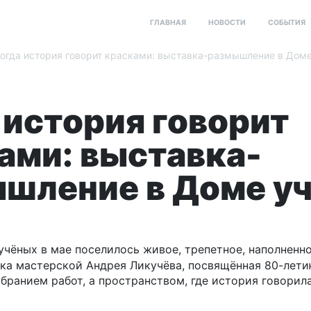
ГЛАВНАЯ
НОВОСТИ
СОБЫТИЯ
огда история говорит красками: выставка-размышление в Дом
 история говорит
ами: выставка-
шление в Доме у
учёных в мае поселилось живое, трепетное, наполненн
ка мастерской Андрея Ликучёва, посвящённая 80-лет
обранием работ, а пространством, где история говорила