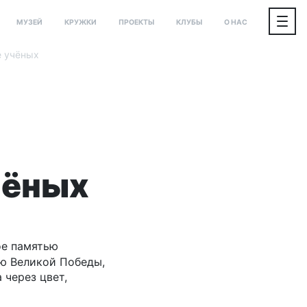
МУЗЕЙ
КРУЖКИ
ПРОЕКТЫ
КЛУБЫ
О НАС
е учёных
чёных
ое памятью
ию Великой Победы,
 через цвет,