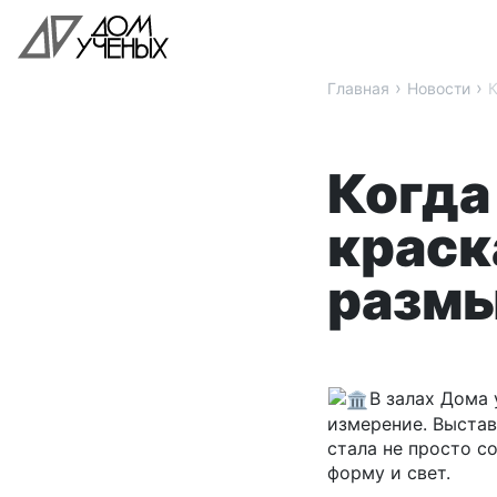
›
›
Главная
Новости
К
Когда
краск
размы
В залах Дома 
измерение. Выстав
стала не просто с
форму и свет.