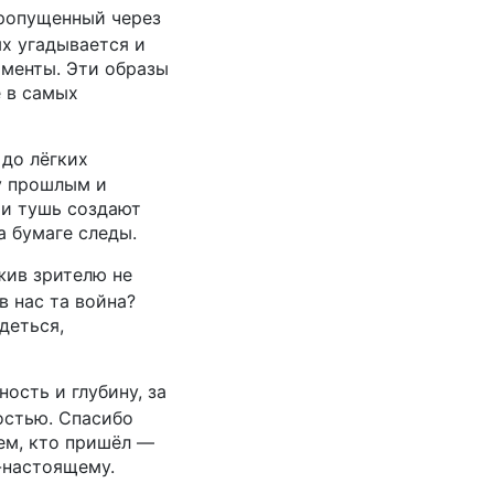
пропущенный через
х угадывается и
оменты. Эти образы
е в самых
 до лёгких
у прошлым и
 и тушь создают
а бумаге следы.
жив зрителю не
в нас та война?
деться,
ость и глубину, за
ностью. Спасибо
тем, кто пришёл —
-настоящему.