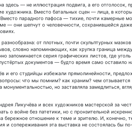
а здесь — не иллюстрация подвига, а его отголосок, 
е художника. Вместо батальных сцен — лица, в которы
. Вместо парадного пафоса — тихие, почти камерные м
зме — они шепчут о человечности, сохранившейся даж
овиях.
 разнообразна: от плотных, почти скульптурных мазков
ывов, словно напоминающих, как хрупка граница межд
но запоминается серия графических листов, где уголь
лустёртых документов — будто время само оставило н
ёв и его студийцы избежали прямолинейности, предло
 вопросы: что мы помним? как храним? чем отзывается 
а монументальностью, но заставляла замедлиться, вгля
дрея Ликучёва и всех художников мастерской за честн
зать о войне без патетики, но с пронзительной искрен
а бережное отношение к теме и зрителю. И, конечно, 
ия и сопереживания эта выставка не состоялась бы по