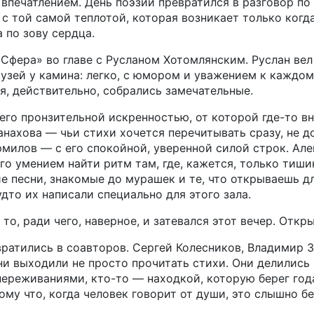
 впечатлением. День поэзии превратился в разговор п
, с той самой теплотой, которая возникает только когд
 по зову сердца.
Сфера» во главе с Русланом Хотомлянским. Руслан вел 
узей у камина: легко, с юмором и уважением к каждому
я, действительно, собрались замечательные.
его пронзительной искренностью, от которой где-то в
анахова — чьи стихи хочется перечитывать сразу, не д
рмилов — с его спокойной, уверенной силой строк. Ал
го умением найти ритм там, где, кажется, только тишин
е песни, знакомые до мурашек и те, что открываешь д
удто их написали специально для этого зала.
 то, ради чего, наверное, и затевался этот вечер. Отк
вратились в соавторов. Сергей Колесников, Владимир З
и выходили не просто прочитать стихи. Они делились 
ереживаниями, кто-то — находкой, которую берег года
ому что, когда человек говорит от души, это слышно бе