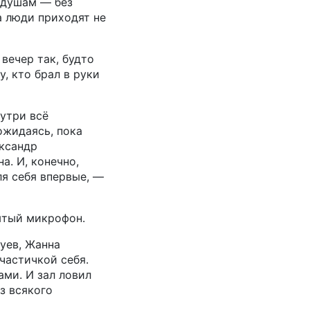
о душам — без
а люди приходят не
вечер так, будто
, кто брал в руки
нутри всё
ожидаясь, пока
ександр
а. И, конечно,
ля себя впервые, —
рытый микрофон.
уев, Жанна
частичкой себя.
ми. И зал ловил
з всякого