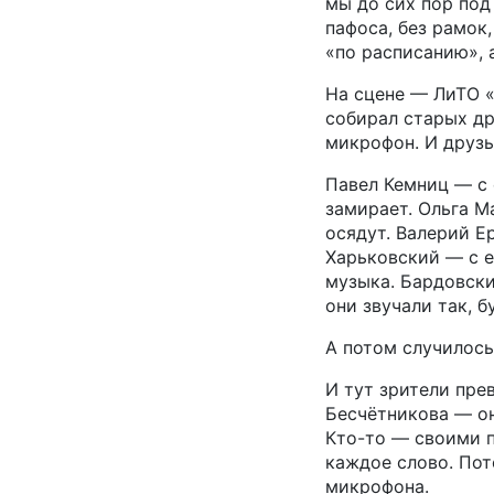
мы до сих пор под
пафоса, без рамок
«по расписанию», а
На сцене — ЛиТО «
собирал старых др
микрофон. И друзь
Павел Кемниц — с 
замирает. Ольга М
осядут. Валерий Е
Харьковский — с е
музыка. Бардовски
они звучали так, б
А потом случилось
И тут зрители пре
Бесчётникова — он
Кто-то — своими п
каждое слово. Пот
микрофона.