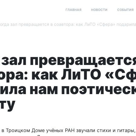
ГЛАВНАЯ
НОВОСТИ
СОБЫТИЯ
огда зал превращается в соавтора: как ЛиТО «Сфера» подарил
 зал превращается
ора: как ЛиТО «С
ила нам поэтичес
ту
а в Троицком Доме учёных РАН звучали стихи и гитары, 