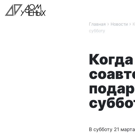
›
›
Главная
Новости
К
субботу
Когда
соавт
подар
суббо
В субботу 21 март