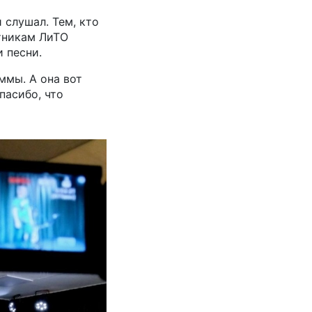
и слушал. Тем, кто
стникам ЛиТО
 песни.
ммы. А она вот
пасибо, что