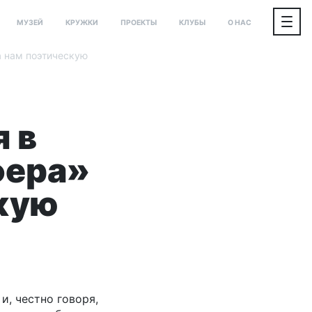
МУЗЕЙ
КРУЖКИ
ПРОЕКТЫ
КЛУБЫ
О НАС
а нам поэтическую
 в
фера»
кую
и, честно говоря,