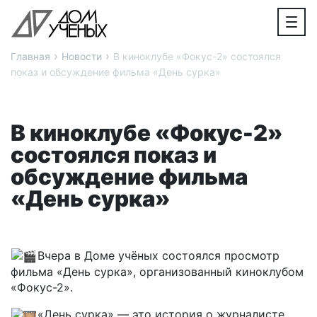
›
›
Главная
Новости
В киноклубе «Фокус-2» состоялся
показ и обсуждение фильма «День сурка»
В киноклубе «Фокус-2»
состоялся показ и
обсуждение фильма
«День сурка»
Вчера в Доме учёных состоялся просмотр
фильма «День сурка», организованный киноклубом
«Фокус-2».
«День сурка» — это история о журналисте,