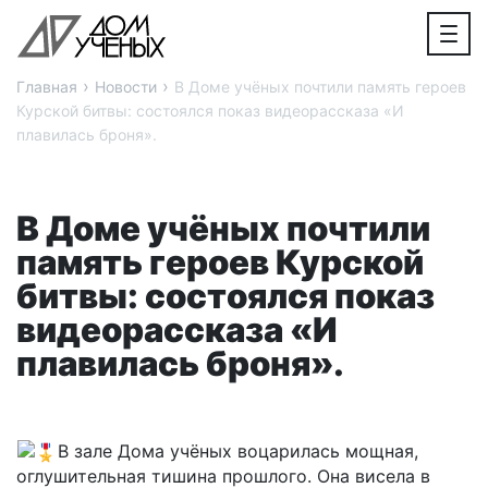
›
›
Главная
Новости
В Доме учёных почтили память героев
Курской битвы: состоялся показ видеорассказа «И
плавилась броня».
В Доме учёных почтили
память героев Курской
битвы: состоялся показ
видеорассказа «И
плавилась броня».
В зале Дома учёных воцарилась мощная,
оглушительная тишина прошлого. Она висела в