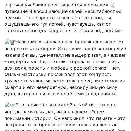
строчек учебника превращаются в осязаемые,
пугающие и восхищающие своей масштабностью
реалии. Ты не просто знаешь о сражении, ты
ощущаешь его гул кожей, чувствуешь, как от
грохота канонады содрогается земля под ногами.
Название «…и плавилась броня» оказывается
не просто метафорой. Это физическое воплощение
накала битвы, где металл не выдерживал, а человек
– выдерживал. Где техника горела и плавилась, а
дух, воля, ярость и любовь к родной земле – нет.
Фильм мастерски показывает этот контраст:
хрупкость человеческого тела перед лицом машин
смерти и его невероятную, несокрушимую силу
духа, которая в итоге и переломила ход войны.
Этот вечер стал важной вехой не только в
череде памятных дат, но и в нашем общем
понимании истории. Он напомнил, что память – это
не гранит и не бронза, а живая ткань из личных
воспоминаний, из миллионов отдельных судеб. Это