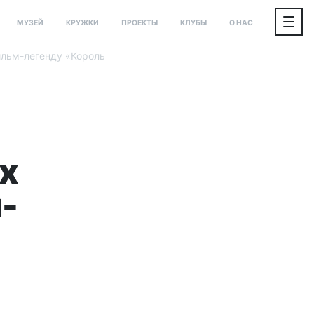
МУЗЕЙ
КРУЖКИ
ПРОЕКТЫ
КЛУБЫ
О НАС
ильм-легенду «Король
х
-