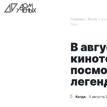
›
›
Главная
Анонс
В а
Лев»
В авг
кинот
посмо
леген
Когда:
5 августа 