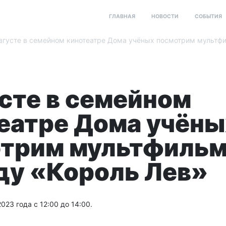
ГЛАВНАЯ
НОВОСТИ
СОБЫТИЯ
вгусте в семейном кинотеатре Дома учёных посмотрим мультф
усте в семейном
еатре Дома учёны
трим мультфильм
ду «Король Лев»
2023 года с 12:00 до 14:00.