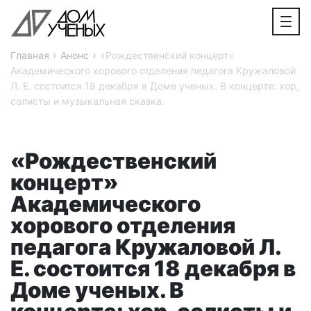
›
›
Главная
Анонс
«Рождественский концерт»
Академического хорового отделения педагога Кружаловой
Л. Е. состоится 18 декабря в Доме ученых. В концерте: хор,
солисты и музыкальная сказка.
«Рождественский
концерт»
Академического
хорового отделения
педагога Кружаловой Л.
Е. состоится 18 декабря в
Доме ученых. В