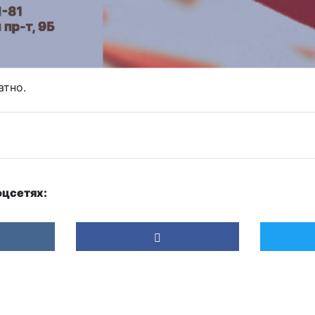
атно.
оцсетях: