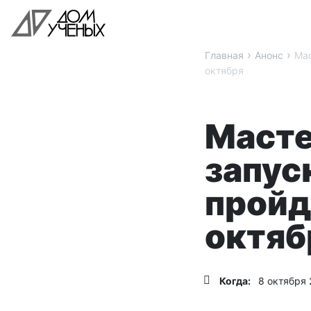
›
›
Главная
Анонс
Мас
октября
Масте
запус
пройд
октяб
Когда:
8 октября 