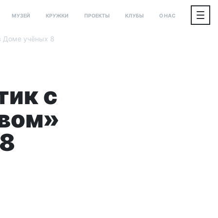
МУЗЕЙ
КРУЖКИ
ПРОЕКТЫ
КЛУБЫ
О НАС
в Доме учёных 8
тик с
твом»
 8