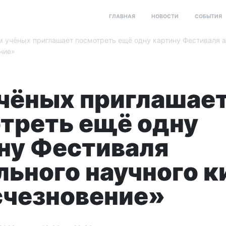
ГЛАВНАЯ
НОВОСТИ
СОБЫТИЯ
 учёных приглашает посмотреть ещё одну картину Фестиваля а
ние»
чёных приглашае
треть ещё одну
ну Фестиваля
льного научного к
чезновение»