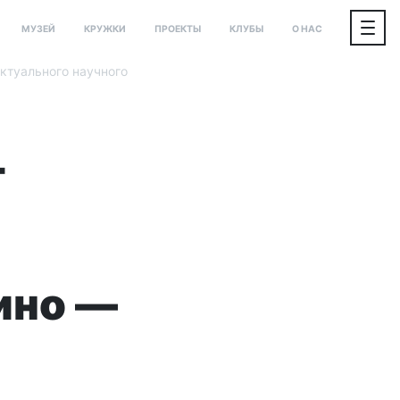
МУЗЕЙ
КРУЖКИ
ПРОЕКТЫ
КЛУБЫ
О НАС
ктуального научного
т
ино —