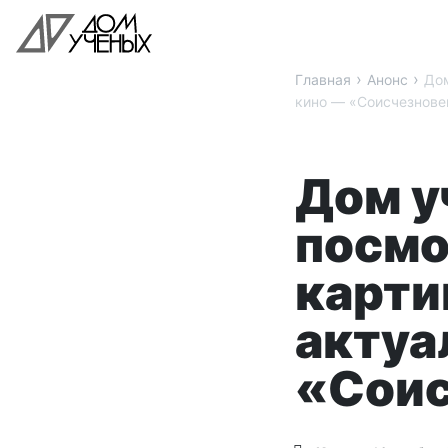
›
›
Главная
Анонс
Дом
кино — «Соисчезнове
Дом у
посмо
карти
актуа
«Соис