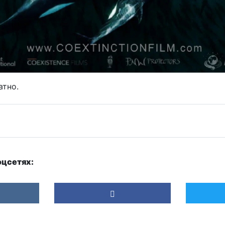
атно.
оцсетях: