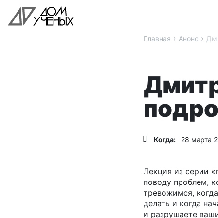
›
›
Главная
Анонс
Дми
Дмитр
подро
Когда:
28 марта 2
Лекция из серии «
поводу проблем, к
тревожимся, когда
делать и когда нач
и разрушаете ваши