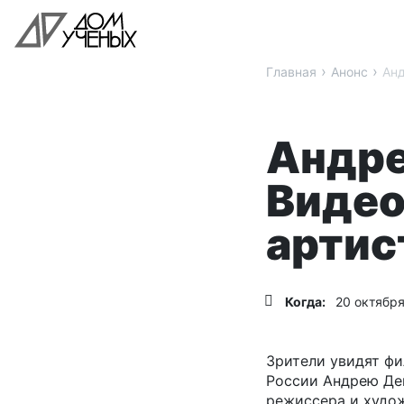
›
›
Главная
Анонс
Анд
Андре
Видео
артис
Когда:
20 октября
Зрители увидят ф
России Андрею Ден
режиссера и худо