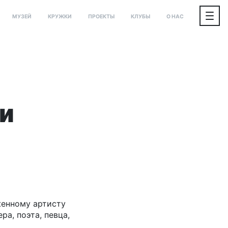
МУЗЕЙ
КРУЖКИ
ПРОЕКТЫ
КЛУБЫ
О НАС
и
женному артисту
а, поэта, певца,