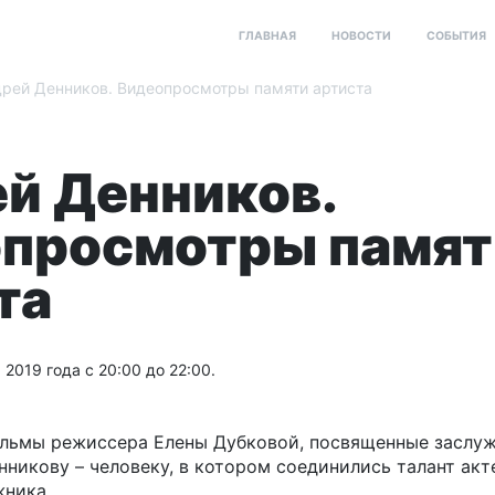
ГЛАВНАЯ
НОВОСТИ
СОБЫТИЯ
рей Денников. Видеопросмотры памяти артиста
й Денников.
просмотры памят
та
 2019 года с 20:00 до 22:00.
ильмы режиссера Елены Дубковой, посвященные заслу
никову – человеку, в котором соединились талант актер
жника.