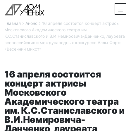
›
›
Главная
Анонс
16 апреля состоится концерт актрисы
Московского Академического театра им.
К.С.Станиславского и В.И.Немировича-Данченко, лауреата
всероссийских и международных конкурсов Аллы Фортэ
«Весенний микст»
16 апреля состоится
концерт актрисы
Московского
Академического театра
им. К.С.Станиславского и
В.И.Немировича-
Данченко, лауреата