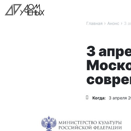
›
›
Главная
Анонс
3 а
3 апр
Моско
совре
Когда:
3 апреля 2