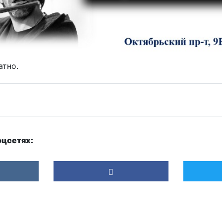
атно.
оцсетях: