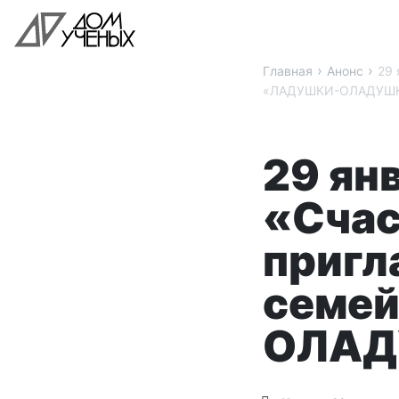
›
›
Главная
Анонс
29 
«ЛАДУШКИ-ОЛАДУШ
29 ян
«Счас
пригл
семе
ОЛАД