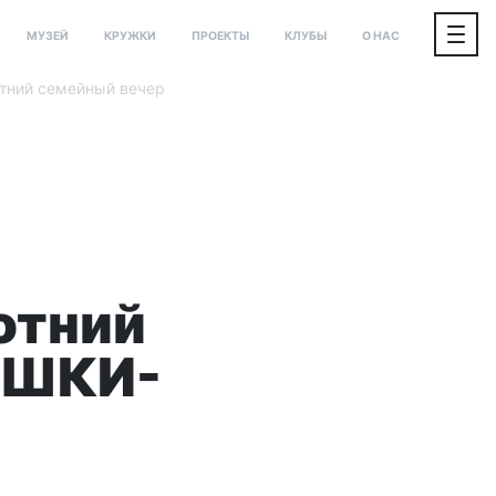
МУЗЕЙ
КРУЖКИ
ПРОЕКТЫ
КЛУБЫ
О НАС
отний семейный вечер
отний
УШКИ-