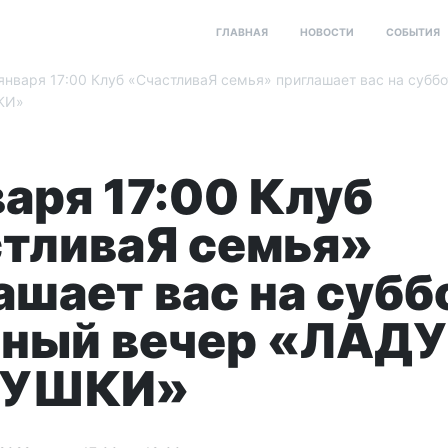
ГЛАВНАЯ
НОВОСТИ
СОБЫТИЯ
января 17:00 Клуб «СчастливаЯ семья» приглашает вас на субб
КИ»
варя 17:00 Клуб
тливаЯ семья»
ашает вас на субб
йный вечер «ЛАД
УШКИ»