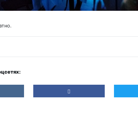
атно.
оцсетях: