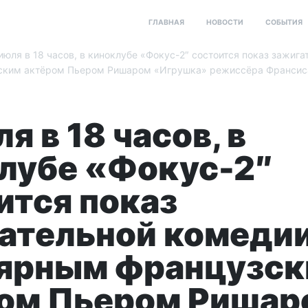
ГЛАВНАЯ
НОВОСТИ
СОБЫТИЯ
июля в 18 часов, в киноклубе «Фокус-2″ состоится показ зажиг
ским актёром Пьером Ришаром «Игрушка» режиссёра Франсис
я в 18 часов, в
лубе «Фокус-2″
ится показ
ательной комедии
ярным французс
ом Пьером Ришар