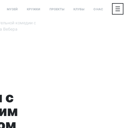
МУЗЕЙ
КРУЖКИ
ПРОЕКТЫ
КЛУБЫ
О НАС
ательной комедии с
а Вебера
 с
ким
ом