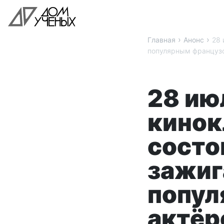
›
›
Главная
Анонс
28 
популярным француз
28 июл
кинок
состо
зажиг
попул
актёр