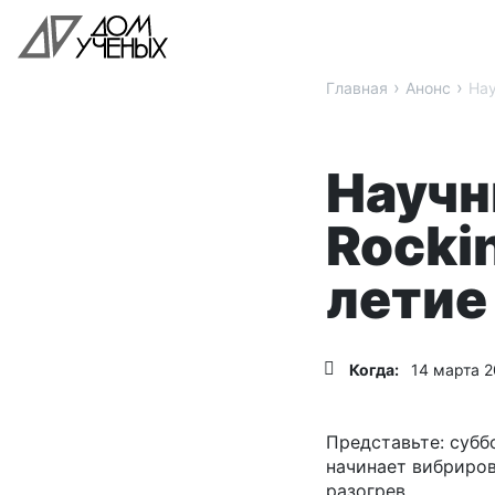
›
›
Главная
Анонс
Нау
Научн
Rocki
летие
Когда:
14 марта 2
Представьте: субб
начинает вибриров
разогрев.