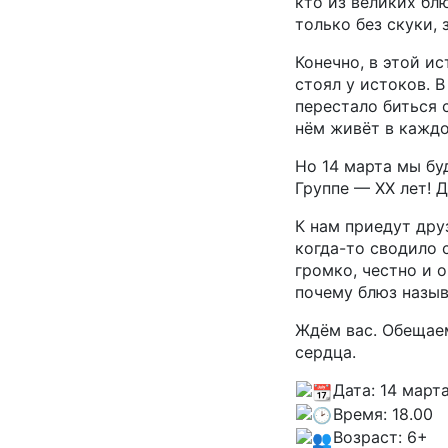
кто из великих бл
только без скуки, 
Конечно, в этой ис
стоял у истоков. 
перестало биться 
нём живёт в каждо
Но 14 марта мы бу
Группе — ХХ лет! Д
К нам приедут дру
когда-то сводило 
громко, честно и о
почему блюз назыв
Ждём вас. Обещаем
сердца.
Дата: 14 март
Время: 18.00
Возраст: 6+