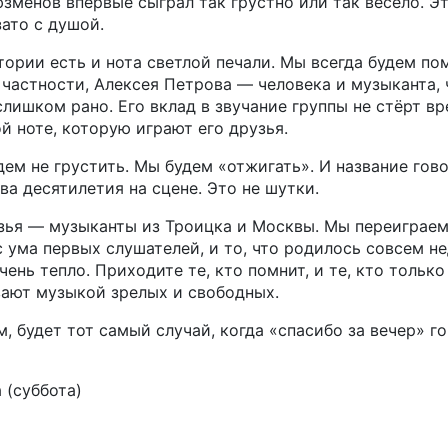
юзменов впервые сыграл так грустно или так весело. Эт
зато с душой.
тории есть и нота светлой печали. Мы всегда будем пом
В частности, Алексея Петрова — человека и музыканта,
слишком рано. Его вклад в звучание группы не стёрт вр
й ноте, которую играют его друзья.
дем не грустить. Мы будем «отжигать». И название гово
ва десятилетия на сцене. Это не шутки.
зья — музыканты из Троицка и Москвы. Мы переиграем в
с ума первых слушателей, и то, что родилось совсем не
чень тепло. Приходите те, кто помнит, и те, кто только
ают музыкой зрелых и свободных.
, будет тот самый случай, когда «спасибо за вечер» г
а (суббота)