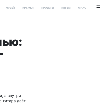
МУЗЕЙ
КРУЖКИ
ПРОЕКТЫ
КЛУБЫ
О НАС
лью:
-
и, а внутри
с-гитара даёт