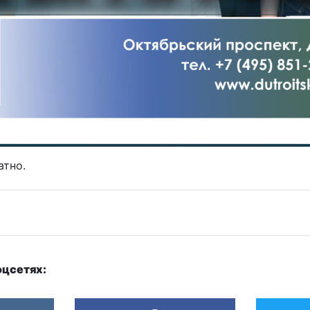
атно.
оцсетях: