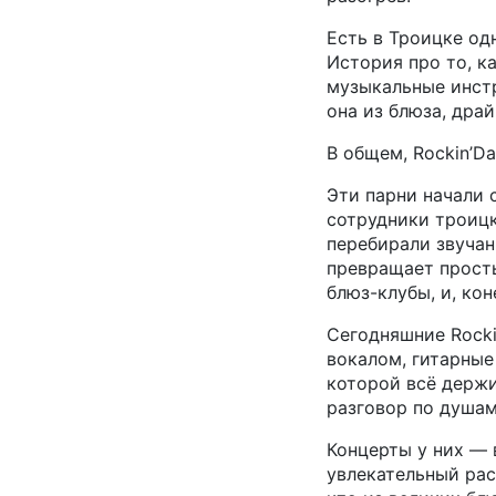
Есть в Троицке од
История про то, ка
музыкальные инстр
она из блюза, дра
В общем, Rockin’D
Эти парни начали 
сотрудники троицк
перебирали звучан
превращает просты
блюз-клубы, и, кон
Сегодняшние Rocki
вокалом, гитарные
которой всё держи
разговор по душам
Концерты у них — 
увлекательный рас