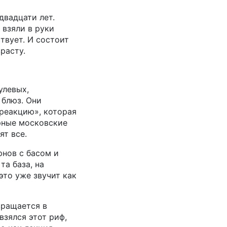
двадцати лет.
 взяли в руки
твует. И состоит
расту.
улевых,
 блюз. Они
 реакцию», которая
арные московские
ят все.
рнов с басом и
а база, на
это уже звучит как
вращается в
взялся этот риф,