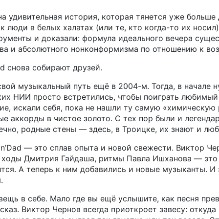
на удивительная история, которая тянется уже больше 
к люди в белых халатах (или те, кто когда-то их носил)
ументы и доказали: формула идеального вечера сущес
йва и абсолютного нонконформизма по отношению к воз
ad снова собирают друзей.
свой музыкальный путь ещё в 2004-м. Тогда, в начале н
их НИИ просто встретились, чтобы поиграть любимый
ие, искали себя, пока не нашли ту самую «химическую
е аккорды в чистое золото. С тех пор были и легенд
ечно, родные стены — здесь, в Троицке, их знают и люб
n’Dad — это сплав опыта и новой свежести. Виктор Че
 ходы Дмитрия Гайдаша, ритмы Павла Ишханова — это т
тся. А теперь к ним добавились и новые музыканты. И 
.
вещь в себе. Мало где вы ещё услышите, как песня пре
сказ. Виктор Чернов всегда приоткроет завесу: откуда 