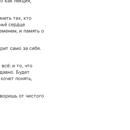
о как лекция,
нить тех, кто
 чьё сердце
еменем, и память о
рит само за себя.
сё: и то, что
давно. Будет
 хочет понять,
оворишь от чистого