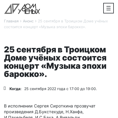
›
›
Главная
Анонс
25 сентября в Троицком Доме учёных
состоится концерт «Музыка эпохи барокко».
25 сентября в Троицком
Доме учёных состоится
концерт «Музыка эпохи
барокко».
Когда:
25 сентября 2022 года с 17:00 до 19:00.
В исполнении Сергея Сироткина прозвучат
произведения Д.Букстехуде, Н.Ханфа,
И.Пахельбеля, И.С.Баха, А.Вивальди.