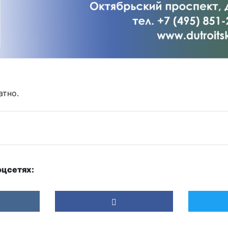
атно.
оцсетях: