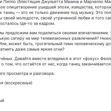
 и Пиппо (блестящие Джульетта Мазина и Марчелло Ма
ое олицетворение ушедшей эпохи, изящества, которо
х танец — это не только движение под музыку. Это по
ы своей молодости, своей утраченной любви и того са
 осталось где-то за кадром.
мы предложим вам поделиться своими впечатлениями. 
ькую сатиру на мир телевизионных развлечений? Нежн
ли, может быть, трогательный гимн человеческому до
затмить даже самые яркие огни?
чёных. Давайте вместе вглядимся в этот «фокус» Фелл
 о том, что остаётся от нас, когда танец заканчивается
го просмотра и разговора.
ря (воскресенье)
ый