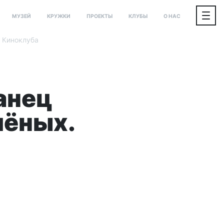
МУЗЕЙ
КРУЖКИ
ПРОЕКТЫ
КЛУБЫ
О НАС
 Киноклуба
анец
чёных.