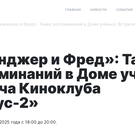
ГЛАВНАЯ
НОВОСТИ
СОБЫТИЯ
инджер и Фред»: Танец воспоминаний в Доме учёных. Встреча
джер и Фред»: Т
минаний в Доме у
ча Киноклуба
ус-2»
2025 года с 18:00 до 20:00.