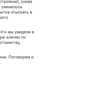
строянни), снова
е сменилось
пытка отыскать в
мого
Что мы увидели в
ую элегию по
стоинству,
ини. Поговорим о
.