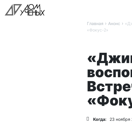
›
›
Главная
Анонс
«Дж
«Фокус-2»
«Джин
воспо
Встре
«Фок
Когда:
23 ноября 