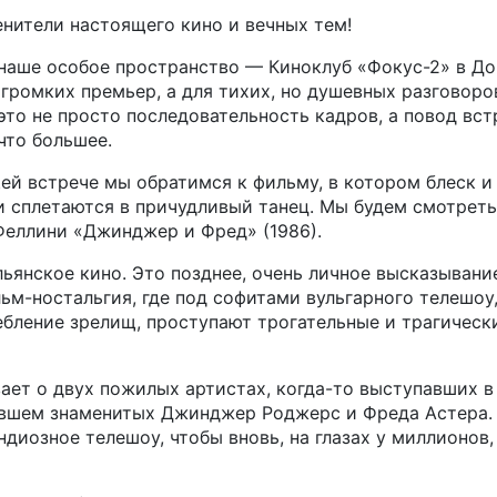
енители настоящего кино и вечных тем!
наше особое пространство — Киноклуб «Фокус-2» в Д
 громких премьер, а для тихих, но душевных разговоров
 это не просто последовательность кадров, а повод вст
что большее.
й встрече мы обратимся к фильму, в котором блеск и
 сплетаются в причудливый танец. Мы будем смотреть
Феллини «Джинджер и Фред» (1986).
льянское кино. Это позднее, очень личное высказывани
ьм-ностальгия, где под софитами вульгарного телешо
бление зрелищ, проступают трогательные и трагическ
ает о двух пожилых артистах, когда-то выступавших 
авшем знаменитых Джинджер Роджерс и Фреда Астера. 
ндиозное телешоу, чтобы вновь, на глазах у миллионов,