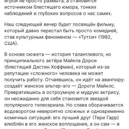
игрой не просто размыта, а становится
источником блестящего юмора, тонких
наблюдений и глубоких вопросов о нас самих.
Наш следующий вечер будет посвящён фильму,
который давно перестал быть просто комедией,
став культурным феноменом — «Тутси» (1982,
США).
В основе сюжета — история талантливого, но
принципиального актёра Майкла Дорси
(блестящий Дастин Хоффман), который из-за
репутации «сложного» человека не может
получить работу. Отчаявшись, он идёт на авантюру:
создаёт женское альтер-эго — Дороти Майклс.
Превратившись в остроумную и мудрую актрису,
он неожиданно для себя становится звездой
популярного телесериала. Но слава оборачивается
водоворотом невероятно сложных и одновременно
комичных ситуаций: его лучший друг (Тери Гарр)
влюблён в его женское воплощение, а он сам — в