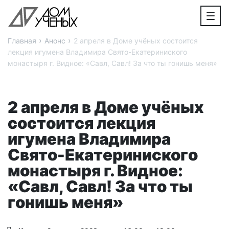
›
›
Главная
Анонс
2 апреля в Доме учёных состоится
лекция игумена Владимира Свято-Екатериниского
монастыря г. Видное: «Савл, Савл! За что ты гонишь меня»
2 апреля в Доме учёных
состоится лекция
игумена Владимира
Свято-Екатериниского
монастыря г. Видное:
«Савл, Савл! За что ты
гонишь меня»