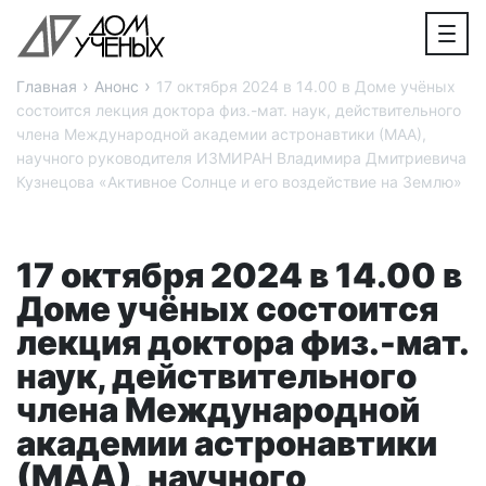
›
›
Главная
Анонс
17 октября 2024 в 14.00 в Доме учёных
состоится лекция доктора физ.-мат. наук, действительного
члена Международной академии астронавтики (МАА),
научного руководителя ИЗМИРАН Владимира Дмитриевича
Кузнецова «Активное Солнце и его воздействие на Землю»
17 октября 2024 в 14.00 в
Доме учёных состоится
лекция доктора физ.-мат.
наук, действительного
члена Международной
академии астронавтики
(МАА), научного