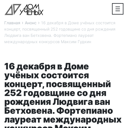
›
›
Главная
Анонс
16 декабря в Доме учёных состоится
концерт, посвященный 252 годовщине со дня рождения
Людвига ван Бетховена. Фортепиано лауреат
международных конкурсов Максим Гудкин
16 декабря в Доме
учёных состоится
концерт, посвященный
252 годовщине со дня
рождения Людвига ван
Бетховена. Фортепиано
лауреат международных