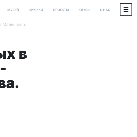
МУЗЕЙ
КРУЖКИ
ПРОЕКТЫ
КЛУБЫ
О НАС
ая Малышева.
ых в
-
ва.