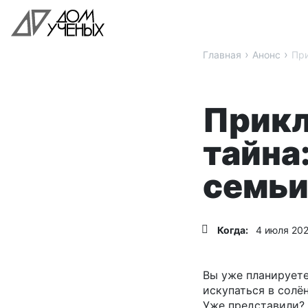
›
›
Главная
Анонс
При
Прикл
тайна
семьи
Когда:
4 июля 202
Вы уже планируете
искупаться в солён
Уже представили? 