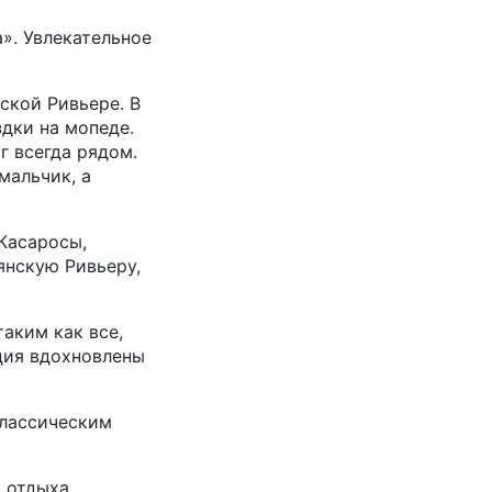
». Увлекательное
ской Ривьере. В
дки на мопеде.
г всегда рядом.
мальчик, а
Касаросы,
янскую Ривьеру,
аким как все,
ция вдохновлены
классическим
 отдыха,