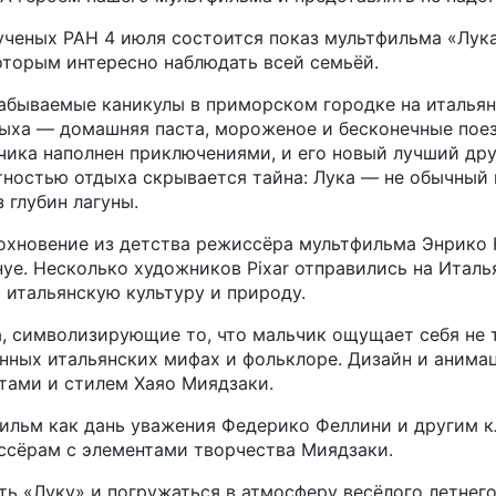
ченых РАН 4 июля состоится показ мультфильма «Лука
оторым интересно наблюдать всей семьёй.
абываемые каникулы в приморском городке на итальян
ыха — домашняя паста, мороженое и бесконечные поез
ика наполнен приключениями, и его новый лучший дру
тностью отдыха скрывается тайна: Лука — не обычный 
 глубин лагуны.
охновение из детства режиссёра мультфильма Энрико 
нуе. Несколько художников Pixar отправились на Италь
 итальянскую культуру и природу.
 символизирующие то, что мальчик ощущает себя не т
нных итальянских мифах и фольклоре. Дизайн и анима
тами и стилем Хаяо Миядзаки.
фильм как дань уважения Федерико Феллини и другим 
ссёрам с элементами творчества Миядзаки.
ь «Луку» и погружаться в атмосферу весёлого летнего