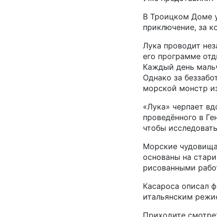
В Троицком Доме у
приключение, за к
Лука проводит нез
его программе отд
Каждый день мальч
Однако за беззабо
морской монстр из
«Лука» черпает вд
проведённого в Ге
чтобы исследовать
Морские чудовища,
основаны на стари
рисованными рабо
Касароса описал 
итальянским режи
Приходите смотрет