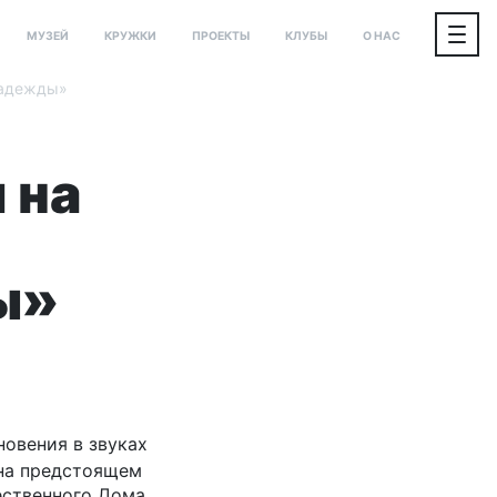
МУЗЕЙ
КРУЖКИ
ПРОЕКТЫ
КЛУБЫ
О НАС
надежды»
 на
ы»
новения в звуках
 на предстоящем
ественного Дома