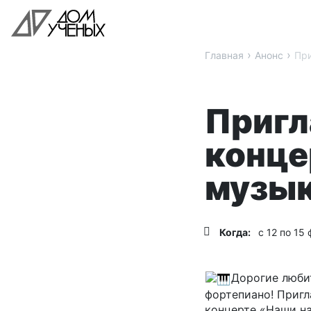
›
›
Главная
Анонс
При
Пригл
конце
музы
Когда:
с 12 по 15
Дорогие любит
фортепиано! Пригл
концерте «Наши на