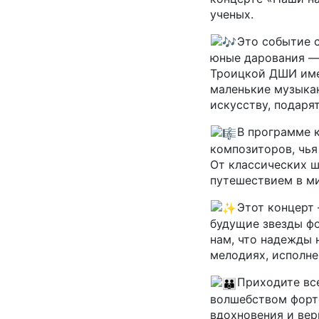
ученых.
Это событие 
юные дарования —
Троицкой ДШИ имен
маленькие музыка
искусству, подаря
В программе 
композиторов, чья
От классических 
путешествием в ми
Этот концерт
будущие звезды фо
нам, что надежды 
мелодиях, исполне
Приходите вс
волшебством форте
вдохновения и вер