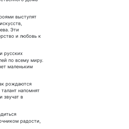
ероями выступят
искусств,
ева. Эти
рство и любовь к
и русских
ей по всему миру.
нет маленьким
как рождаются
 талант напомнят
и звучат в
адиться
очником радости,