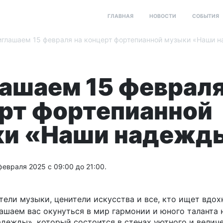
ГЛАВНАЯ
НОВОСТИ
СОБЫТИЯ
глашаем 15 февраля на концерт фортепианной музыки «Наши 
ашаем 15 февраля
рт фортепианной
ки «Наши надежд
 февраля 2025 с 09:00 до 21:00.
ели музыки, ценители искусства и все, кто ищет вдох
ашаем вас окунуться в мир гармонии и юного таланта
дежды», который состоится в стенах уютного и велич