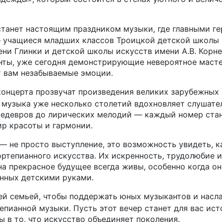
станет настоящим праздником музыки, где главными г
 учащиеся младших классов Троицкой детской школы 
и Глинки и детской школы искусств имени А.В. Корне
нты, уже сегодня демонстрирующие невероятное масте
т вам незабываемые эмоции.
концерта прозвучат произведения великих зарубежных 
 музыка уже несколько столетий вдохновляет слушател
шедевров до лирических мелодий — каждый номер ста
р красоты и гармонии.
 — не просто выступление, это возможность увидеть, 
ртепианного искусства. Их искренность, трудолюбие и
на прекрасное будущее всегда живы, особенно когда он
нных детскими руками.
ей семьей, чтобы поддержать юных музыкантов и насл
пианной музыки. Пусть этот вечер станет для вас ист
ы в то, что искусство объединяет поколения.