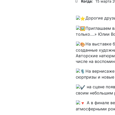
Когда:
15 марта 2
Дорогие друзь
Приглашаем в
только….» Юлии Во
На выставке б
созданные художни
Авторские натюрмо
числе на воспомин
На вернисаже
сюрпризы и новые 
на сцене появ
своим небольшим 
А в финале ве
атмосферными рок