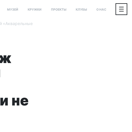
МУЗЕЙ
КРУЖКИ
ПРОЕКТЫ
КЛУБЫ
О НАС
й «Акварельные
аж
и
и не