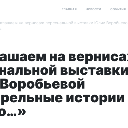
ГЛАВНАЯ
НОВОСТИ
СОБЫТИЯ
глашаем на вернисаж персональной выставки Юлии Воробьево
»
ашаем на вернис
нальной выставк
Воробьевой
рельные истории 
ко…»