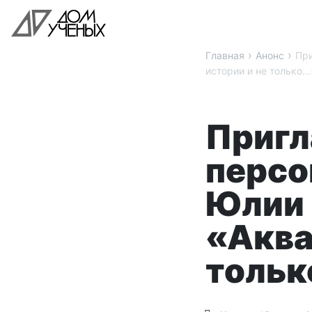
›
›
Главная
Анонс
При
истории и не только…
Пригл
персо
Юлии 
«Аква
толь