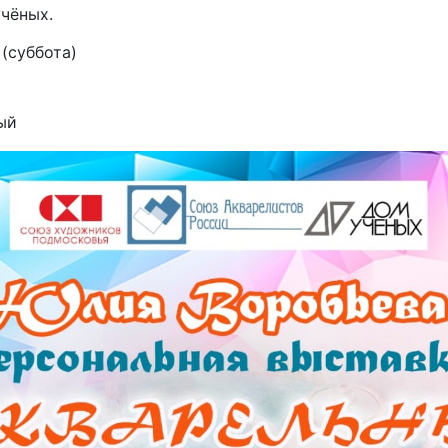
чёных.
 (суббота)
ый