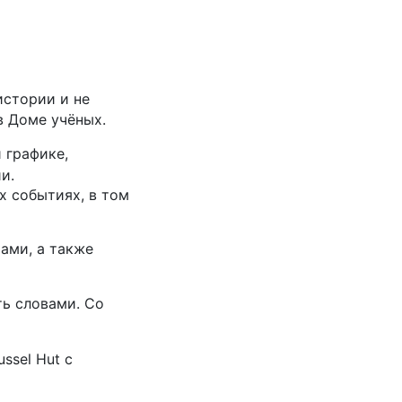
истории и не
в Доме учёных.
 графике,
и.
х событиях, в том
ами, а также
ть словами. Со
ssel Hut с